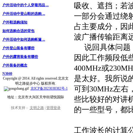
吸收、遮挡；若
户外活动中的个人穿着用品 ...
户外活动中登山鞋的选购 ...
一部分会通过绕
户外鞋选购须知
占主要成分，因
如何选购合适的背包
波广播传输距离
户外活动中如何选购帐篷 ...
说回具体问题，
户外登山装备有哪些
因此工作频段低
户外的露营装备有哪些
户外装备的概念
400MHz或23
N3040
是太好。我所说
Copyright @ 2014. All rights reserved.北京文
明之路徒步中心 版权所有.
可到30MHz左
京ICP备2023038382号-1
些比较好的对讲机
地址：北京市大兴区天华街珺悦国际
的一些型号，都
技术支持：
文明之路
|
管理登录
工作波长的计算