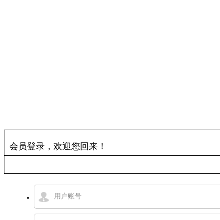
古道百科
环球视野
活动发布
更多
会员登录，欢迎您回来！
用户账号