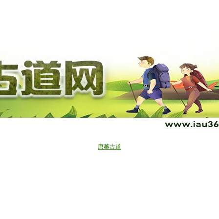
“世界屋脊探秘”生态摄影环保行
“世界十大古道”
户外百科
了解我们
五月：行阴山古道、库布奇沙漠
麝香之路
企业位置
户外
进入秦岭，走太白山古道
古道百科
甲桑古道
期待：走近泰顺，欣赏红枫古道
成吉思汗之路
古道
北京十大古道
唐蕃古道