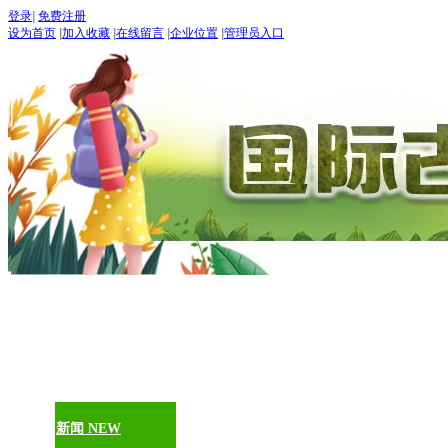
登录
|
免费注册
设为首页
|
加入收藏
|
在线留言
|
企业位置
|
管理员入口
“世界
五月：
进入
期待：
首页
古道论坛
新闻 NEW