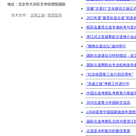
地址：北京市大兴区天华街珺悦国际
·
安徽“古道行”文化探访之旅正
技术支持：
文明之路
|
管理登录
·
2025年度“最受欢迎古道”初
·
昭苏县夏塔古道专项科考与宣
·
浙江武义首届婺处古道推介会
·
“赣闽古道论坛”成功举行
·
国际古迹遗址日特别倡议：设
·
国际古道网联合专业机构发布
·
“纪念徐霞客三岳行四百周年”
·
“东坡之路”考察工作进行中
·
中国古道考察队考察青川蜀道
·
2020古道青少年国际交流讯
·
n3040喜登中国国家旅游年度
·
国际古道考察队北纬30度浙江
·
古道是乡村振兴的最佳资源