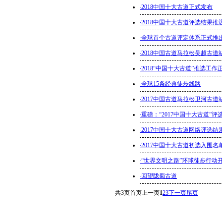
·
2018中国十大古道正式发布
·
2018中国十大古道评选结果推
·
全球首个古道评定体系正式推
·
2018中国古道马拉松吴越古
·
2018“中国十大古道”推选工作
·
全球15条经典徒步线路
·
2017中国古道马拉松卫河古
·
重磅：“2017中国十大古道”评
·
2017中国十大古道网络评选结
·
2017中国十大古道初选入围名
·
“世界文明之路”环球徒步行动
·
回望陇蜀古道
共
3
页
首页
上一页
1
2
3
下一页
尾页