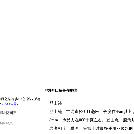
户外登山装备有哪些
rved.北京文明之路徒步中心 版权所有.
登山绳
3038382号-1
登山绳：主绳直径9-11毫米，长度在45m以上，
街珺悦国际
8mm，承受力在800千克左右。登山绳一般
管理登录
岩者相连。攀冰、登雪山时最好使用不吸水的