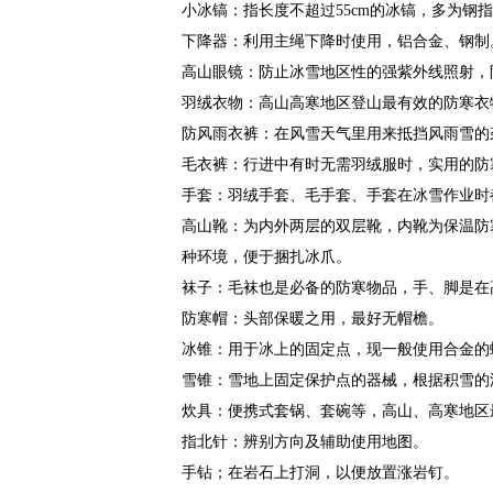
小冰镐：指长度不超过55cm的冰镐，多为钢
下降器：利用主绳下降时使用，铝合金、钢制
高山眼镜：防止冰雪地区性的强紫外线照射，
羽绒衣物：高山高寒地区登山最有效的防寒衣
防风雨衣裤：在风雪天气里用来抵挡风雨雪的
毛衣裤：行进中有时无需羽绒服时，实用的防
手套：羽绒手套、毛手套、手套在冰雪作业时
高山靴：为内外两层的双层靴，内靴为保温防
种环境，便于捆扎冰爪。
袜子：毛袜也是必备的防寒物品，手、脚是在
防寒帽：头部保暖之用，最好无帽檐。
冰锥：用于冰上的固定点，现一般使用合金的
雪锥：雪地上固定保护点的器械，根据积雪的
炊具：便携式套锅、套碗等，高山、高寒地区
指北针：辨别方向及辅助使用地图。
手钻；在岩石上打洞，以便放置涨岩钉。