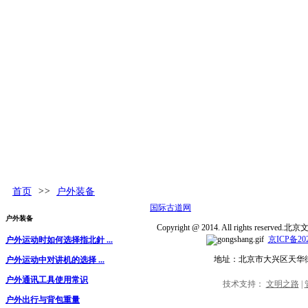
古道百科
环球视野
活动发布
更多
首页
>>
户外装备
国际古道网
户外装备
Copyright @ 2014. All rights rese
京ICP备202
户外运动时如何选择指北針 ...
地址：北京市大兴区天华
户外运动中对讲机的选择 ...
户外通讯工具使用常识
技术支持：
文明之路
|
户外出行与背包重量