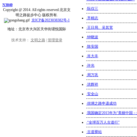
N3040
·
阮仪三
Copyright @ 2014. All rights reserved.北京文
明之路徒步中心 版权所有.
·
齐棉志
京ICP备2023038382号-1
·
王日局、吴其宽
地址：北京市大兴区天华街珺悦国际
·
钟晓波
技术支持：
文明之路
|
管理登录
·
陈安国
·
肖大丰
·
许光
·
周万巩
·
洪辉祥
·
安全山
·
丝绸之路申遗成功
·
我国确定2015年为“美丽中国
·
“全球百万人古道行”
·
古道驿站