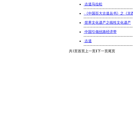
·
古道马拉松
·
《中国百大古道丛书》之《京
·
世界文化遗产之线性文化遗产
·
中国引领丝路经济带
·
古道
共
1
页
首页
上一页
1
下一页
尾页