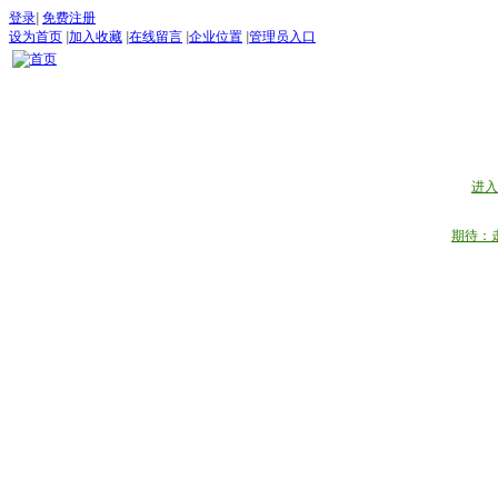
登录
|
免费注册
设为首页
|
加入收藏
|
在线留言
|
企业位置
|
管理员入口
“世界
五月：
进入
期待：
首页
古道论坛
新闻 NEW