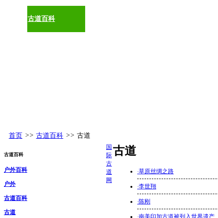
古道百科
环球视野
活动发布
更多
首页
>>
古道百科
>>
古道
国
古道
古道百科
际
古
户外百科
·
草原丝绸之路
道
网
户外
·
李世翔
古道百科
·
陈刚
古道
·
南美印加古道被列入世界遗产