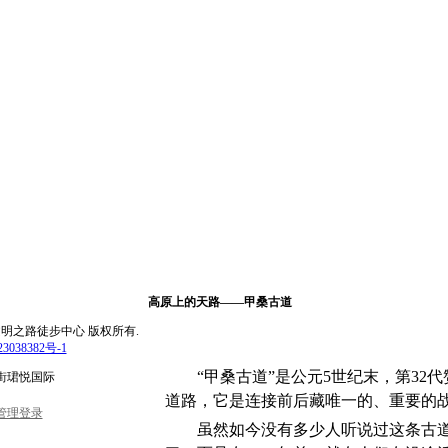
高原上的天路——甲桑古道
rved.北京文明之路徒步中心 版权所有.
3038382号-1
“甲桑古道”是公元
5
世纪末，第
32
代
街珺悦国际
道路，它是连接前后藏唯一的、重要的
管理登录
虽然如今
没有多少人听说过这条古