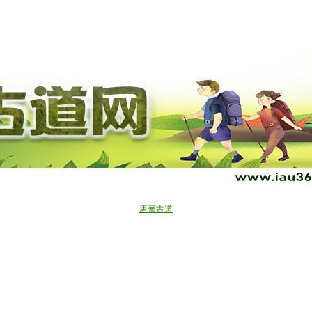
“世界屋脊探秘”生态摄影环保行
“世界十大古道”
户外百科
了解我们
五月：行阴山古道、库布奇沙漠
麝香之路
企业位置
户外
进入秦岭，走太白山古道
古道百科
甲桑古道
期待：走近泰顺，欣赏红枫古道
成吉思汗之路
古道
北京十大古道
唐蕃古道