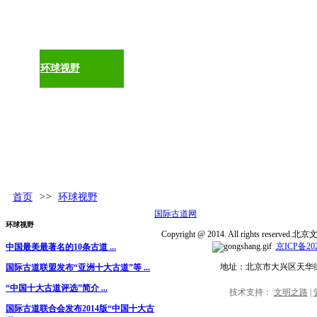
古道百科
环球视野
活动发布
更多
首页
>>
环球视野
国际古道网
环球视野
Copyright @ 2014. All rights rese
京ICP备202
中国最美最著名的10条古道 ...
地址：北京市大兴区天华
国际古道联盟发布“亚洲十大古道”等 ...
“中国十大古道评选”简介 ...
技术支持：
文明之路
|
国际古道联合会发布2014版“中国十大古