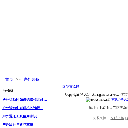
古道百科
环球视野
活动发布
更多
首页
>>
户外装备
国际古道网
户外装备
Copyright @ 2014. All rights rese
京ICP备202
户外运动时如何选择指北針 ...
地址：北京市大兴区天华
户外运动中对讲机的选择 ...
户外通讯工具使用常识
技术支持：
文明之路
|
户外出行与背包重量