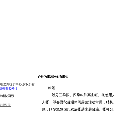
户外的露营装备有哪些
rved.北京文明之路徒步中心 版权所有.
帐篷
3038382号-1
一般分三季帐、四季帐和高山帐。按使用人
街珺悦国际
人帐，即春夏秋普通休闲露营活动常用，结构
管理登录
账，阿尔派妮因此双层帐越来越普遍。帐杆分