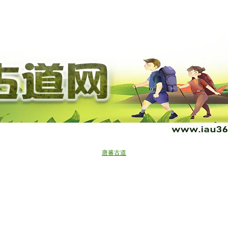
“世界屋脊探秘”生态摄影环保行
“世界十大古道”
户外百科
了解我们
五月：行阴山古道、库布奇沙漠
麝香之路
企业位置
户外
进入秦岭，走太白山古道
古道百科
甲桑古道
期待：走近泰顺，欣赏红枫古道
成吉思汗之路
古道
北京十大古道
唐蕃古道