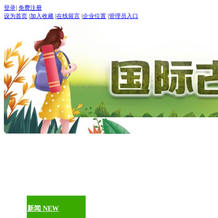
登录
|
免费注册
设为首页
|
加入收藏
|
在线留言
|
企业位置
|
管理员入口
“世界
五月：
进入
期待：
首页
古道论坛
新闻 NEW