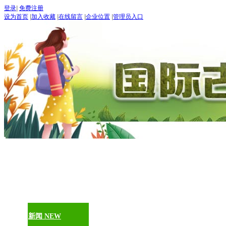
登录
|
免费注册
设为首页
|
加入收藏
|
在线留言
|
企业位置
|
管理员入口
“世界
五月：
进入
期待：
首页
古道论坛
新闻 NEW