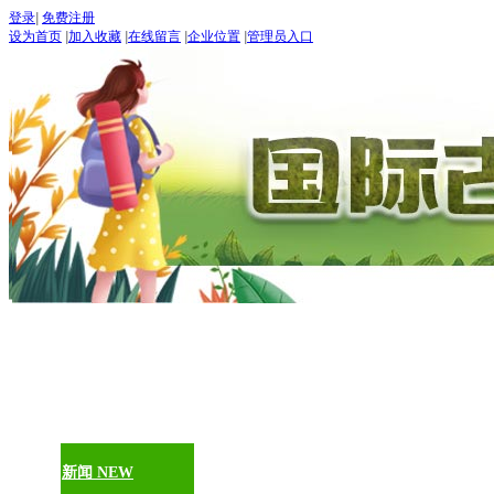
登录
|
免费注册
设为首页
|
加入收藏
|
在线留言
|
企业位置
|
管理员入口
“世界
五月：
进入
期待：
首页
古道论坛
新闻 NEW