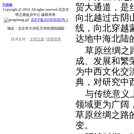
贸大通道，是
N3040
Copyright @ 2014. All rights reserved.北京文
明之路徒步中心 版权所有.
向北越过古阴
京ICP备2023038382号-1
线，向北穿越
地址：北京市大兴区天华街珺悦国际
达地中海北陆
技术支持：
文明之路
|
管理登录
草原丝绸之
成、发展和繁
为中西文化交
典，对研究中
与传统意义
领域更为广阔
草原丝绸之路
变。