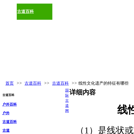
古道百科
环球视野
活动发布
更多
首页
>>
古道百科
>>
古道百科
>>
线性文化遗产的特征有哪些
国
详细内容
古道百科
际
古
户外百科
道
线
网
户外
古道百科
（1）是线状
古道