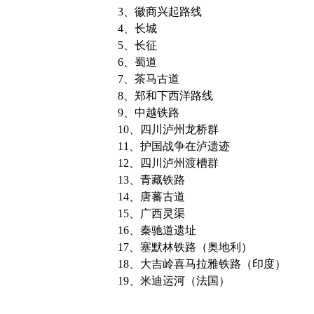
3、徽商兴起路线
4、长城
5、长征
6、蜀道
7、茶马古道
8、郑和下西洋路线
9、中越铁路
10、四川泸州龙桥群
11、护国战争在泸遗迹
12、四川泸州渡槽群
13、青藏铁路
14、唐蕃古道
15、广西灵渠
16、秦驰道遗址
17、塞默林铁路（奥地利）
18、大吉岭喜马拉雅铁路（印度）
19、米迪运河（法国）