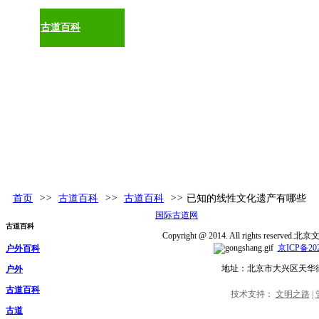
古道百科
环球视野
活动发布
更多
首页
>>
古道百科
>>
古道百科
>>
已知的线性文化遗产有哪些
国际古道网
古道百科
Copyright @ 2014. All rights rese
京ICP备202
户外百科
地址：北京市大兴区天华
户外
古道百科
技术支持：
文明之路
|
古道