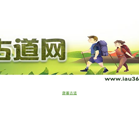
“世界屋脊探秘”生态摄影环保行
“世界十大古道”
户外百科
了解我们
五月：行阴山古道、库布奇沙漠
麝香之路
企业位置
户外
进入秦岭，走太白山古道
古道百科
甲桑古道
期待：走近泰顺，欣赏红枫古道
成吉思汗之路
古道
北京十大古道
唐蕃古道