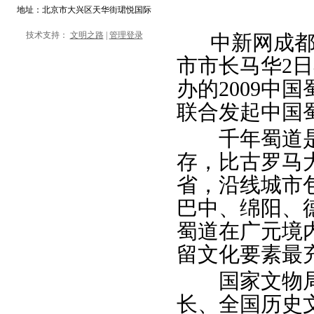
地址：北京市大兴区天华街珺悦国际
技术支持：
文明之路
|
管理登录
中新网成都20
市市长马华2日
办的2009中
联合发起中国
千年蜀道是
存，比古罗马
省，沿线城市
巴中、绵阳、
蜀道在广元境
留文化要素最
国家文物局
长、全国历史