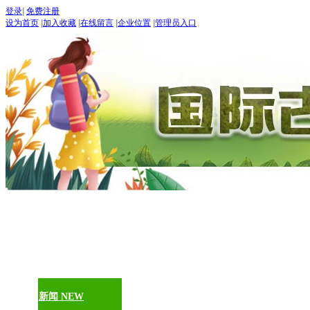
登录
|
免费注册
设为首页
|
加入收藏
|
在线留言
|
企业位置
|
管理员入口
“世界
五月：
进入
期待：
首页
古道论坛
新闻 NEW