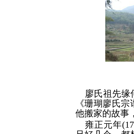
廖氏祖先缘
《珊瑚廖氏宗
他搬家的故事
雍正元年(1