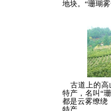
地块。“珊瑚雾
古道上的高
特产，名叫“
都是云雾缭绕
特产。