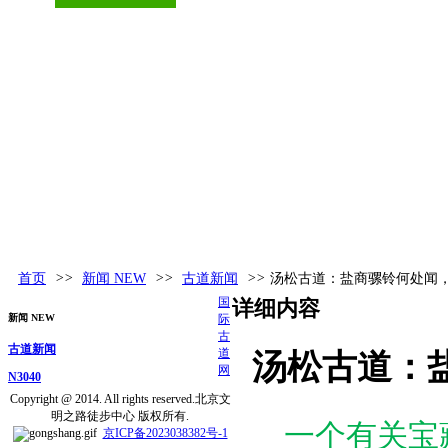
古道百科
环球视野
活动发布
更多
首页
>>
新闻 NEW
>>
古道新闻
>>
汤松古道：盐商骡铃何处闻
国
详细内容
新闻 NEW
际
古
古道新闻
道
汤松古道：
网
N3040
Copyright @ 2014. All rights reserved.北京文
明之路徒步中心 版权所有.
一个有关宝
京ICP备2023038382号-1