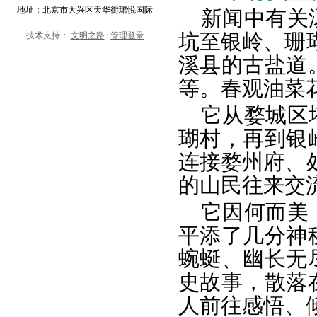
地址：北京市大兴区天华街珺悦国际
新闻中有关
坑至银岭、珊
技术支持：
文明之路
|
管理登录
溪县的古盐道
等。春观油菜
它从婺城区
瑚村，再到银
连接婺州府、
的山民往来交
它因何而美
平添了几分神
蜿蜒、幽长无
史故事，散落
人前往感悟、