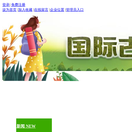
登录
|
免费注册
设为首页
|
加入收藏
|
在线留言
|
企业位置
|
管理员入口
“世界
五月：
进入
期待：
首页
古道论坛
新闻 NEW