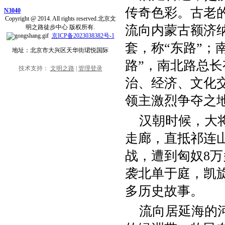
传奇色彩。古老
N3040
Copyright @ 2014. All rights reserved.北京文
流向内蒙古额济
明之路徒步中心 版权所有.
京ICP备2023038382号-1
套，称“东路”；
地址：北京市大兴区天华街珺悦国际
路”，南北路总
技术支持：
文明之路
|
管理登录
治、经济、文化
领主激烈争夺之
汉朝时候，大
走廊，直抵祁连山
战，遭到匈奴8万
袭北单于庭，凯
多历史故事。
流向居延海的