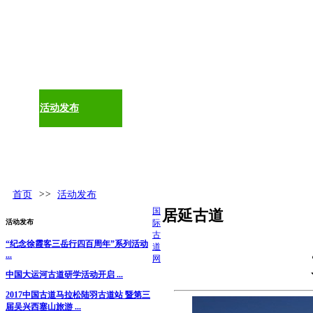
古道百科
环球视野
活动发布
更多
首页
>>
活动发布
国
居延古道
活动发布
际
古
“纪念徐霞客三岳行四百周年”系列活动
道
...
网
中国大运河古道研学活动开启 ...
2017中国古道马拉松陆羽古道站 暨第三
届吴兴西塞山旅游 ...