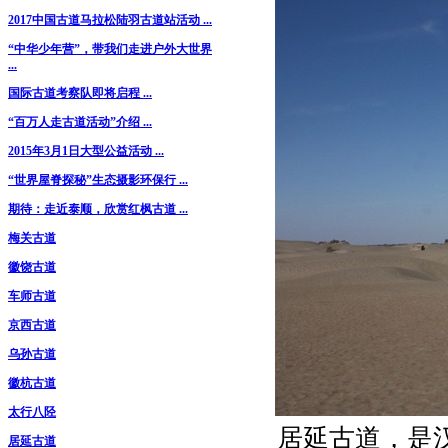
2017中国古道马拉松陆羽古道站活动 ...
“中华少年营”，带我们走进户外大世界
...
国际古道考察队即将启程 ...
“百万人走古道活动”介绍 ...
2015年3月1日大型公益活动 ...
“世界屋脊探秘”生态摄影环保行 ...
期待：走近泰顺，欣赏红枫古道 ...
梅关古道
徽饶古道
车师古道
京西古道
乌孙古道
徽杭古道
太行八陉
居延古道，是
居延古道