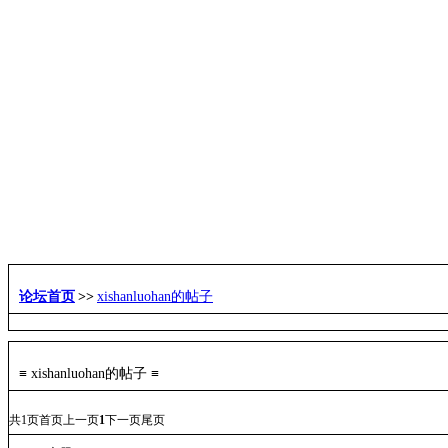
古道百科
环球视野
活动发布
更多
论坛首页
>>
xishanluohan的帖子
≡ xishanluohan的帖子 ≡
共
1
页
首页
上一页
1
下一页
尾页