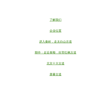
“世界屋脊探秘”生态摄影环保行
“世界十大古道”
户外百科
了解我们
五月：行阴山古道、库布奇沙漠
麝香之路
企业位置
户外
进入秦岭，走太白山古道
古道百科
甲桑古道
期待：走近泰顺，欣赏红枫古道
成吉思汗之路
古道
北京十大古道
唐蕃古道