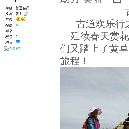
等级：
普通会员
头衔：
版主
星数：
古道欢乐行
帖数：
16
精华：
0
延续春天赏花
积分：
0
消息：
们又踏上了黄草
查看资料
旅程！