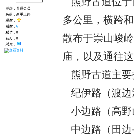
熊野古道位于
等级：
普通会员
头衔：
新手上路
多公里，横跨和
星数：
帖数：
6
精华：
0
散布于崇山峻岭
积分：
0
消息：
查看资料
庙，以及通往这
熊野古道主要
纪伊路（渡边
小边路（高野山
中边路（田边